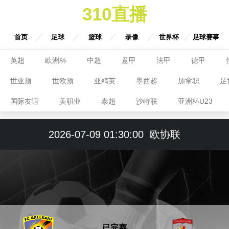
310直播
首页
足球
篮球
录像
世界杯
足球赛事
英超
欧洲杯
中超
意甲
法甲
德甲
世亚预
世欧预
亚精英
墨西超
加拿职
足
国际友谊
美职业
泰超
沙特联
亚洲杯U23
2026-07-09 01:30:00
欧协联
已完赛