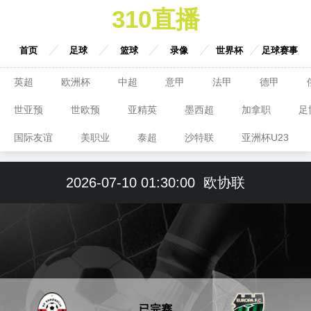
310直播
首页
足球
篮球
录像
世界杯
足球赛事
英超
欧洲杯
中超
意甲
法甲
德甲
世亚预
世欧预
亚精英
墨西超
加拿职
足
国际友谊
美职业
泰超
沙特联
亚洲杯U23
2026-07-10 01:30:00
欧协联
已完赛