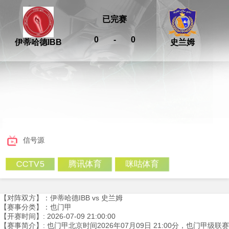
已完赛
0
-
0
伊蒂哈德IBB
史兰姆
信号源
腾讯体育
咪咕体育
CCTV5
【对阵双方】：伊蒂哈德IBB vs 史兰姆
【赛事分类】：也门甲
【开赛时间】: 2026-07-09 21:00:00
【赛事简介】: 也门甲北京时间2026年07月09日 21:00分，也门甲级联赛