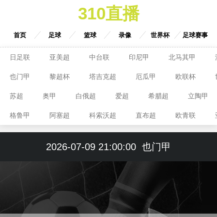
310直播
首页
足球
篮球
录像
世界杯
足球赛事
日足联
亚美超
中台联
印尼甲
北马其甲
也门甲
黎超杯
塔吉克超
厄瓜甲
欧联杯
苏超
奥甲
白俄超
爱超
希腊超
立陶甲
格鲁甲
阿塞超
科索沃超
直布超
欧青联
2026-07-09 21:00:00
也门甲