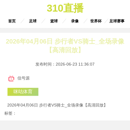
310直播
首页
足球
篮球
录像
世界杯
足球赛事
2026年04月06日 步行者VS骑士_全场录像
【高清回放】
发布时间：2026-06-23 11:36:07
信号源
咪咕体育
2026年04月06日 步行者VS骑士_全场录像【高清回放】
标签：