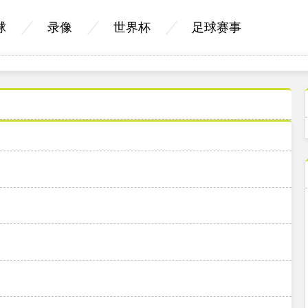
球
录像
世界杯
足球赛事