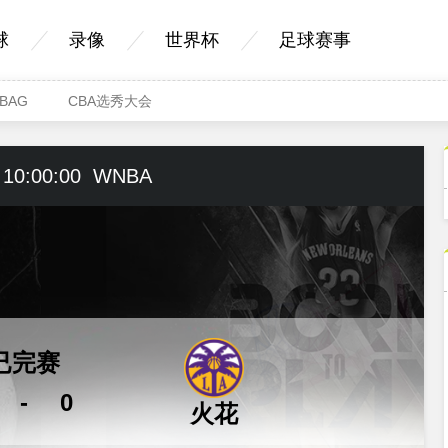
球
录像
世界杯
足球赛事
BAG
CBA选秀大会
 10:00:00
WNBA
已完赛
-
0
火花