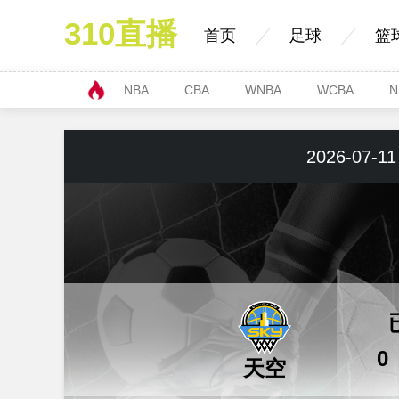
310直播
首页
足球
篮
NBA
CBA
WNBA
WCBA
N
2026-07-11
0
天空