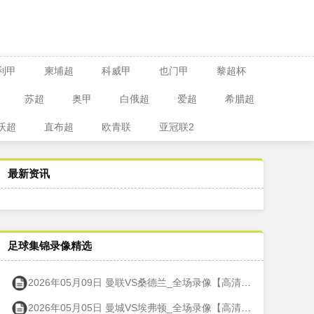
利甲
柬埔超
科威甲
也门甲
黎超杯
苏超
奥甲
白俄超
爱超
希腊超
沃超
直布超
欧青联
亚冠联2
最新资讯
足球集锦录像精选
2026年05月09日 曼联VS桑德兰_全场录像【高清回放】
2026年05月05日 曼城VS埃弗顿_全场录像【高清回放】