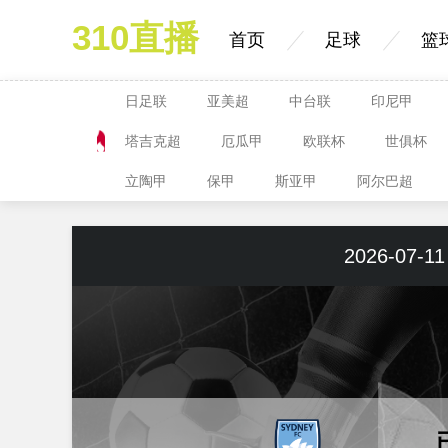
310直播
首页
足球
篮
日足联
亚美超
中台联
印尼甲
塔吉克超
厄瓜甲
欧联杯
世俱杯
立陶甲
保甲
斯亚甲
阿尔巴超
2026-07-11