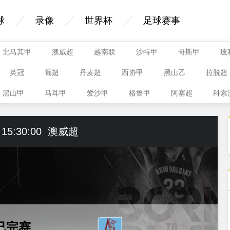
球
录像
世界杯
足球赛事
北马其甲
澳威超
越南联
沙特甲
哥斯甲
玻
英冠
葡超
丹麦超
西协甲
黑山乙
拉脱超
黑山甲
马耳甲
爱沙甲
格鲁甲
阿塞超
科索
 15:30:00
澳威超
已完赛