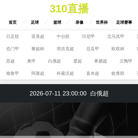
310直播
首页
足球
篮球
录像
世界杯
足球赛事
日足联
亚美超
中台联
印尼甲
北马其甲
也门甲
黎超杯
塔吉克超
厄瓜甲
欧联杯
苏超
奥甲
白俄超
爱超
希腊超
立陶甲
格鲁甲
阿塞超
科索沃超
直布超
欧青联
2026-07-11 23:00:00
白俄超