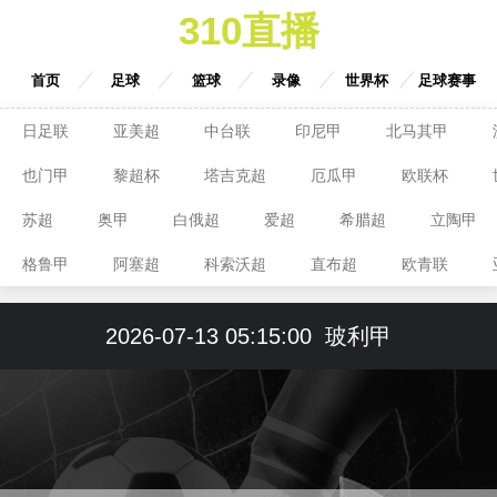
310直播
首页
足球
篮球
录像
世界杯
足球赛事
日足联
亚美超
中台联
印尼甲
北马其甲
也门甲
黎超杯
塔吉克超
厄瓜甲
欧联杯
苏超
奥甲
白俄超
爱超
希腊超
立陶甲
格鲁甲
阿塞超
科索沃超
直布超
欧青联
2026-07-13 05:15:00
玻利甲