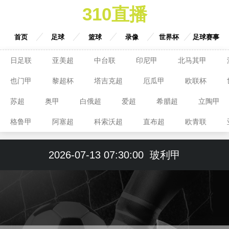
310直播
首页
足球
篮球
录像
世界杯
足球赛事
日足联
亚美超
中台联
印尼甲
北马其甲
也门甲
黎超杯
塔吉克超
厄瓜甲
欧联杯
苏超
奥甲
白俄超
爱超
希腊超
立陶甲
格鲁甲
阿塞超
科索沃超
直布超
欧青联
2026-07-13 07:30:00
玻利甲