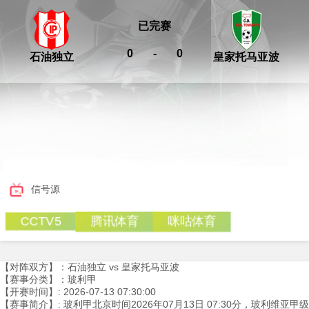
已完赛
0
-
0
石油独立
皇家托马亚波
信号源
腾讯体育
咪咕体育
CCTV5
【对阵双方】：石油独立 vs 皇家托马亚波
【赛事分类】：玻利甲
【开赛时间】: 2026-07-13 07:30:00
【赛事简介】: 玻利甲北京时间2026年07月13日 07:30分，玻利维亚甲级