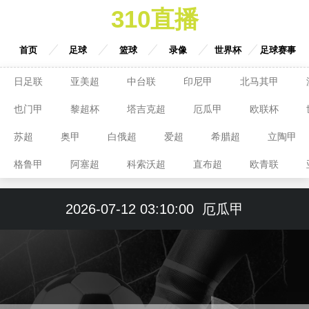
310直播
首页
足球
篮球
录像
世界杯
足球赛事
日足联
亚美超
中台联
印尼甲
北马其甲
也门甲
黎超杯
塔吉克超
厄瓜甲
欧联杯
苏超
奥甲
白俄超
爱超
希腊超
立陶甲
格鲁甲
阿塞超
科索沃超
直布超
欧青联
2026-07-12 03:10:00
厄瓜甲