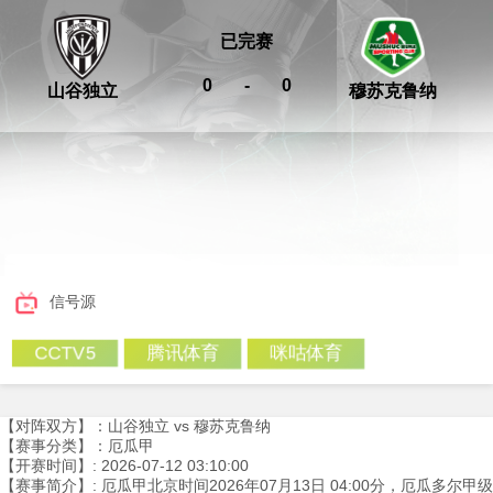
已完赛
0
-
0
山谷独立
穆苏克鲁纳
信号源
腾讯体育
咪咕体育
CCTV5
【对阵双方】：山谷独立 vs 穆苏克鲁纳
【赛事分类】：厄瓜甲
【开赛时间】: 2026-07-12 03:10:00
【赛事简介】: 厄瓜甲北京时间2026年07月13日 04:00分，厄瓜多尔甲级