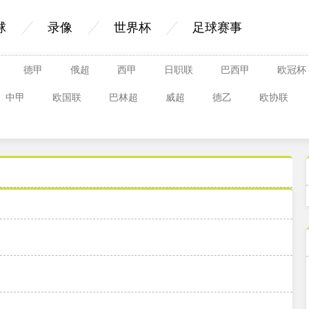
球
录像
世界杯
足球赛事
德甲
俄超
西甲
日职联
巴西甲
欧冠杯
中甲
欧国联
巴林超
威超
德乙
欧协联