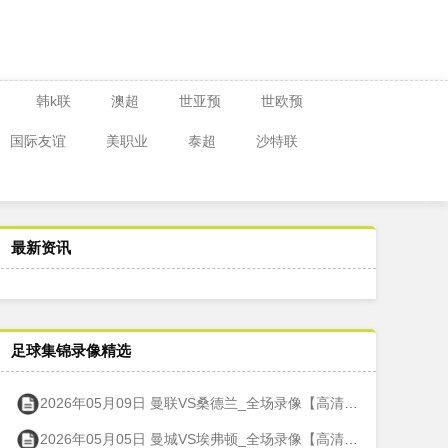
韩k联
澳超
世亚预
世欧预
国际友谊
美职业
泰超
沙特联
最新资讯
足球集锦录像精选
2026年05月09日 曼联VS桑德兰_全场录像【高清回放】
2026年05月05日 曼城VS埃弗顿_全场录像【高清回放】