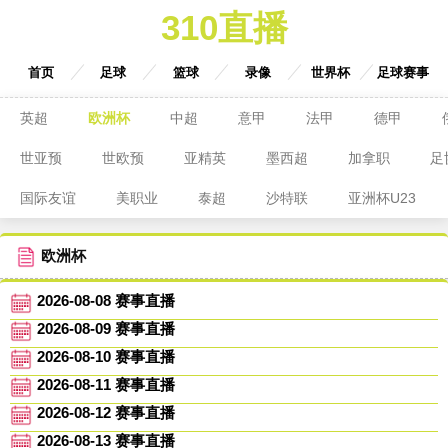
310直播
首页
足球
篮球
录像
世界杯
足球赛事
英超
欧洲杯
中超
意甲
法甲
德甲
世亚预
世欧预
亚精英
墨西超
加拿职
足
国际友谊
美职业
泰超
沙特联
亚洲杯U23
欧洲杯
2026-08-08 赛事直播
2026-08-09 赛事直播
2026-08-10 赛事直播
2026-08-11 赛事直播
2026-08-12 赛事直播
2026-08-13 赛事直播