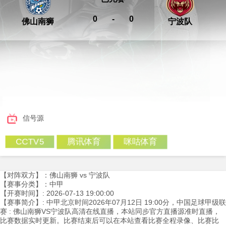
0
-
0
佛山南狮
宁波队
信号源
腾讯体育
咪咕体育
CCTV5
【对阵双方】：佛山南狮 vs 宁波队
【赛事分类】：中甲
【开赛时间】: 2026-07-13 19:00:00
【赛事简介】: 中甲北京时间2026年07月12日 19:00分，中国足球甲级联
赛 : 佛山南狮VS宁波队高清在线直播，本站同步官方直播源准时直播，
比赛数据实时更新。比赛结束后可以在本站查看比赛全程录像、比赛比