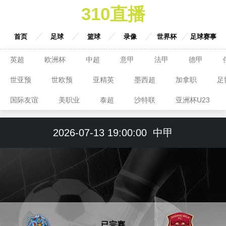
310直播
首页
足球
篮球
录像
世界杯
足球赛事
英超
欧洲杯
中超
意甲
法甲
德甲
世亚预
世欧预
亚精英
墨西超
加拿职
足
国际友谊
美职业
泰超
沙特联
亚洲杯U23
2026-07-13 19:00:00
中甲
已完赛